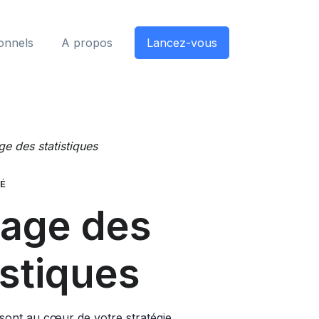
ionnels
A propos
Lancez-vous
ge des statistiques
É
tage des
istiques
s sont au cœur de votre stratégie